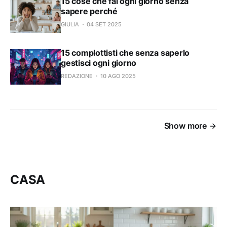
15 cose che fai ogni giorno senza
sapere perché
GIULIA
04 SET 2025
15 complottisti che senza saperlo
gestisci ogni giorno
REDAZIONE
10 AGO 2025
Show more
CASA